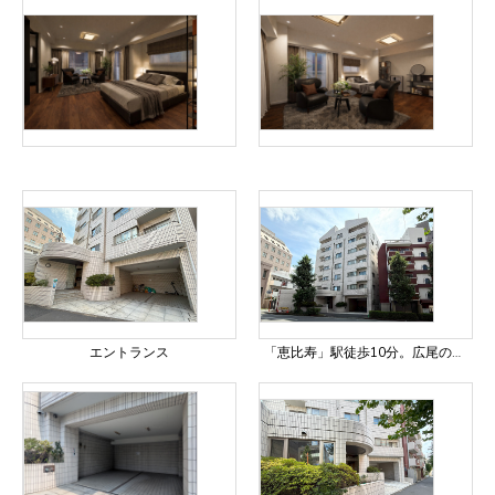
エントランス
「恵比寿」駅徒歩10分。広尾の高台に佇む170㎡超の大型3LDK。平置き駐車場所有権付きのワンフロア住戸