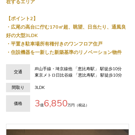
在するエリア
【ポイント2】
・広尾の高台に佇む170㎡超、眺望、日当たり、通風良
好の大型3LDK
・平置き駐車場所有権付きのワンフロア住戸
・住設機器を一新した新築基準のリノベーション物件
JR山手線・埼京線他 「恵比寿駅」 駅徒歩10分
交通
東京メトロ日比谷線 「恵比寿駅」 駅徒歩10分
間取り
3LDK
3
6,850
価格
億
万円（税込）