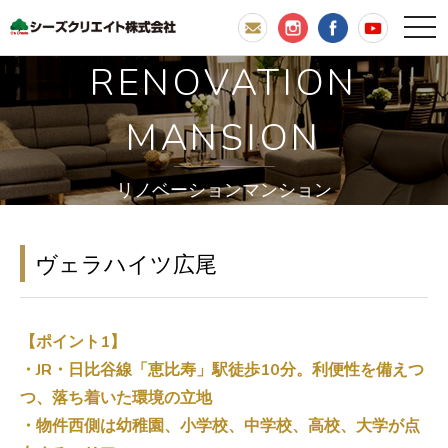
RENOVATION
MANSION
リノベーションマンション
ヴェラハイツ広尾
【ポイント1】
・JR・日比谷線「恵比寿」駅徒歩10分。利便性を備えつ
つ、落ち着いた環境の立地
・物件西側は幼稚園、小学校、中学校、高校、大学が点