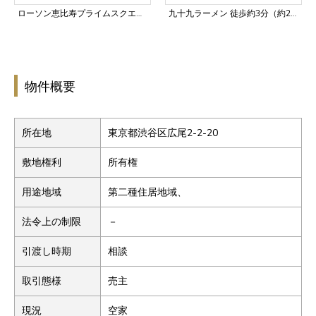
ローソン恵比寿プライムスクエア店 徒歩約3分（約200m）
九十九ラーメン 徒歩約3分（約233m）
物件概要
所在地
東京都渋谷区広尾2-2-20
敷地権利
所有権
用途地域
第二種住居地域、
法令上の制限
－
引渡し時期
相談
取引態様
売主
現況
空家