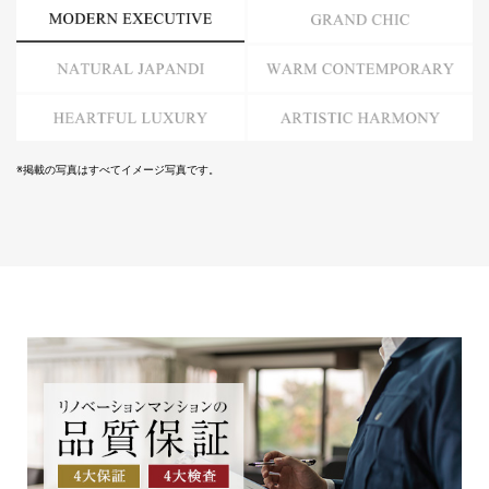
MODERN EXECUTIVE
GRAND CHIC
NATURAL JAPANDI
WARM CONTEMPORARY
HEARTFUL LUXURY
ARTISTIC HARMONY
※掲載の写真はすべてイメージ写真です。